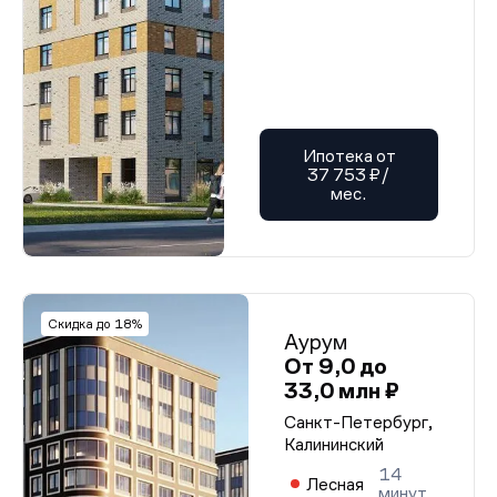
Ипотека от
37 753 ₽/
мес.
Скидка до 18%
Аурум
От 9,0 до
33,0 млн ₽
Санкт-Петербург,
Калининский
14
Лесная
минут