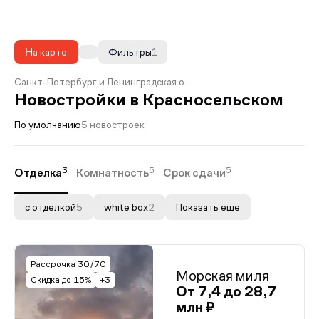
На карте
Фильтры
1
Санкт-Петербург и Ленинградская о.
Новостройки в Красносельском
По умолчанию
5 новостроек
3
5
5
Отделка
Комнатность
Срок сдачи
с отделкой
5
white box
2
Показать ещё
Рассрочка 30/70
Морская миля
Скидка до 15%
+3
От 7,4 до 28,7
млн ₽