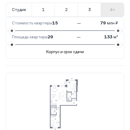
Студия
1
2
3
4+
Стоимость квартиры
15
—
79
млн ₽
Площадь квартиры
29
—
133
м²
Корпус и срок сдачи
Все корпуса
1
111 кв.
II кв. 2029
2
105 кв.
II кв