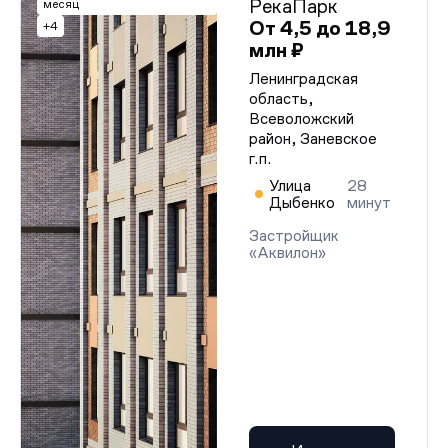
РекаПарк
месяц
От 4,5 до 18,9
+4
млн ₽
Ленинградская
область,
Всеволожский
район, Заневское
г.п.
Улица
28
Дыбенко
минут
Застройщик
«Аквилон»