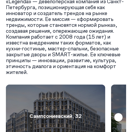
«Legenda» — девелоперская компания из Санкт-
бесшовные внутридворовые маршруты, крупномерные
Петербурга, позиционирующая себя как
деревья, кустарники и сезонные цветочные
инноватор и создатель трендов на рынке
композиции. Для автомобилей запланирован подземный
недвижимости. Ее миссия — «формировать
паркинг на 303 машиноместа, включая зоны зарядки
тренды, которые становятся нормой рынка»,
электромобилей, а также кладовые помещения.
создавая решения, опережающие ожидания.
Компания работает с 2008 года (15 лет) и
известна внедрением таких форматов, как
Ключевая особенность ЖК Легенда на Охте -
кухни-гостиные, мастер-спальни, безопасные
сочетание центральной городской локации, близости к
закрытые дворы и SMART-жилье. Ее ключевые
набережным, бизнес-класса, 14-этажной квартальной
принципы — инновации, развитие, культура,
застройки и сильной продуктовой проработки квартир.
этичность диалога и ориентация на комфорт
Это не массовая новостройка на периферии, а камерный
жителей.
городской квартал в развивающейся части Охты: с
закрытым двором, подземным паркингом,
продуманными планировками, технологичной
подготовкой квартир и архитектурой, которая
связывает современное жилье с индустриальным
характером района.
Сампсониевский, 32