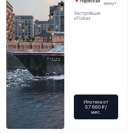
Нарвская
минут
Застройщик
«Fizika»
Ипотека от
57 660 ₽/
мес.