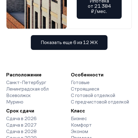
Ипотека
от 21 384
₽/мес.
Показать еще 6 из 12 ЖК
Расположение
Особенности
Санкт-Петербург
Готовые
Ленинградская обл
Строящиеся
Всеволжск
С готовой отделкой
Мурино
С предчистовой отделкой
Срок сдачи
Класс
Сдача в 2026
Бизнес
Сдача в 2027
Комфорт
Сдача в 2028
Эконом
Сдача в 2029
Премиум