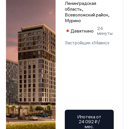
Ленинградская
область,
Всеволожский район,
Мурино
24
Девяткино
минуты
Застройщик «Мавис»
Ипотека от
24 092 ₽/
мес.