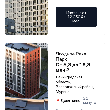
Ипотека от
12 250 ₽/
мес.
Ягодное Река
Парк
От 5,8 до 16,8
млн ₽
Ленинградская
область,
Всеволожский район,
Мурино
21
Девяткино
минута