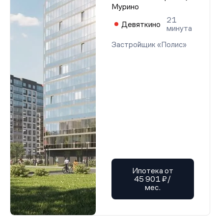
Мурино
21
Девяткино
минута
Застройщик «Полис»
Ипотека от
45 901 ₽/
мес.