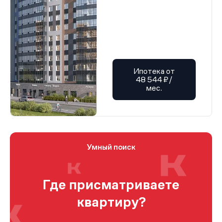
Ипотека от
48 544 ₽/
мес.
Умный поиск
Где присматриваете
квартиру?