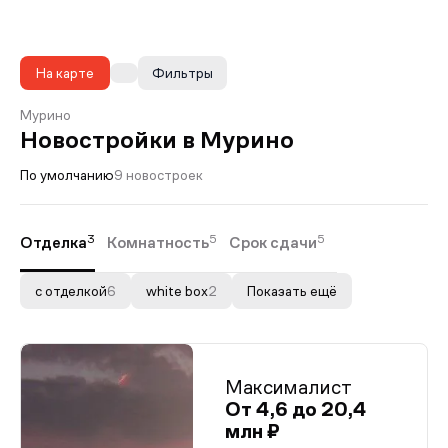
На карте
Фильтры
Мурино
Новостройки в Мурино
По умолчанию
9 новостроек
3
5
5
Отделка
Комнатность
Срок сдачи
с отделкой
6
white box
2
Показать ещё
Максималист
От 4,6 до 20,4
млн ₽