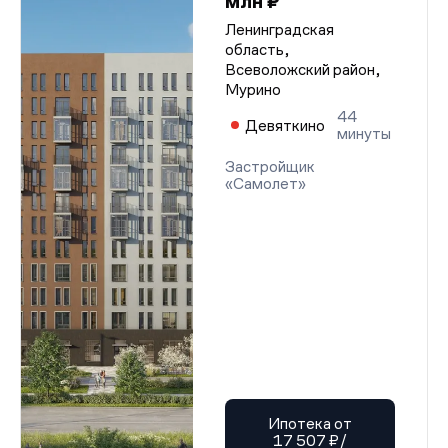
млн ₽
Ленинградская
область,
Всеволожский район,
Мурино
44
Девяткино
минуты
Застройщик
«Самолет»
Ипотека от
17 507 ₽/