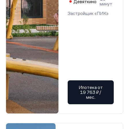
Девяткино
минут
Застройщик «ПИК»
Ипотека от
19 763 ₽/
мес.