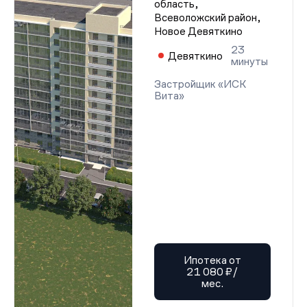
область,
Всеволожский район,
Новое Девяткино
23
Девяткино
минуты
Застройщик «ИСК
Вита»
Ипотека от
21 080 ₽/
мес.