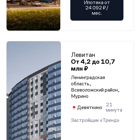
Ипотека от
24 092 ₽/
мес.
Левитан
От 4,2 до 10,7
млн ₽
Ленинградская
область,
Всеволожский район,
Мурино
21
Девяткино
минута
Застройщик «Тренд»