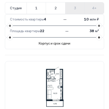
Студия
1
2
3
4+
Стоимость квартиры
4
—
10
млн ₽
Площадь квартиры
22
—
38
м²
Корпус и срок сдачи
Все корпуса
1
34 кв.
Сдан
2
51 кв.
Сдан