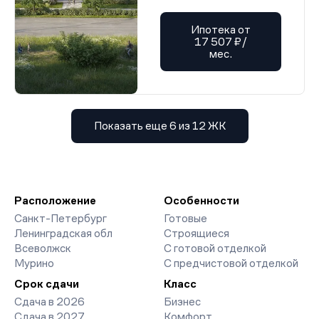
Ипотека от
17 507 ₽/
мес.
Показать еще 6 из 12 ЖК
Расположение
Особенности
Санкт-Петербург
Готовые
Ленинградская обл
Строящиеся
Всеволжск
С готовой отделкой
Мурино
С предчистовой отделкой
Срок сдачи
Класс
Сдача в 2026
Бизнес
Сдача в 2027
Комфорт