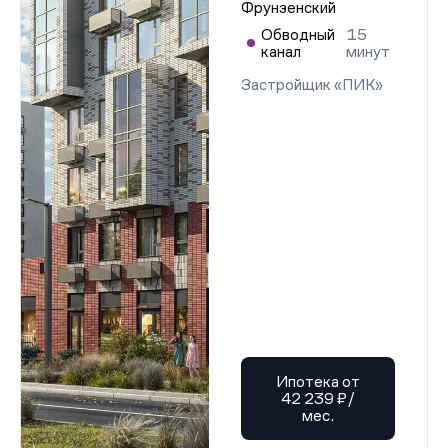
Фрунзенский
Обводный
15
канал
минут
Застройщик «ПИК»
Ипотека от
42 239 ₽/
мес.