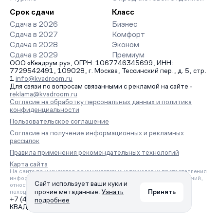
Срок сдачи
Класс
Сдача в 2026
Бизнес
Сдача в 2027
Комфорт
Сдача в 2028
Эконом
Сдача в 2029
Премиум
ООО «Квадрум.ру», ОГРН: 1067746345699, ИНН:
7729542491, 109028, г. Москва, Тессинский пер., д. 5, стр.
1
info@kvadroom.ru
Для связи по вопросам связанными с рекламой на сайте -
reklama@kvadroom.ru
Согласие на обработку персональных данных и политика
конфиденциальности
Пользовательское соглашение
Согласие на получение информационных и рекламных
рассылок
Правила применения рекомендательных технологий
Карта сайта
На сайте применяются рекомендательные технологии предоставления
информации на основе сбора, систематизации и анализа сведений,
Сайт использует ваши куки и
относящихся к предпочтениям пользователей сети «Интернет»,
прочие метаданные.
Узнать
Принять
находящихся на территории Российской Федерации.
+7 (495) 157-88-80
подробнее
КВАДРУМ © 2006 – 2026. Все права защищены.