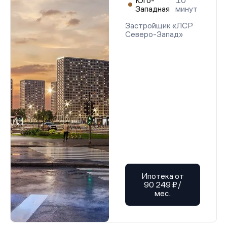
Юго-
10
Западная
минут
Застройщик «ЛСР
Северо-Запад»
Ипотека от
90 249 ₽/
мес.