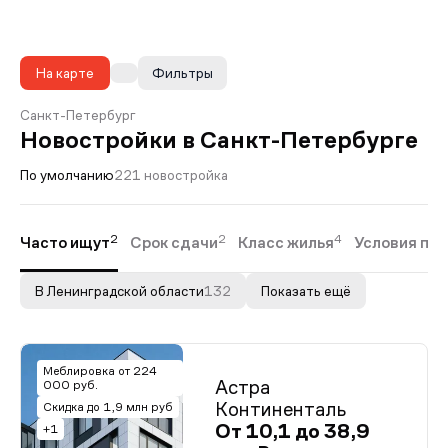
На карте
Фильтры
Санкт-Петербург
Новостройки в Санкт-Петербурге
По умолчанию
221 новостройка
2
2
4
Часто ищут
Срок сдачи
Класс жилья
Условия пок
В Ленинградской области
132
Показать ещё
Меблировка от 224
Астра
000 руб.
Континенталь
Скидка до 1,9 млн руб
От 10,1 до 38,9
+1