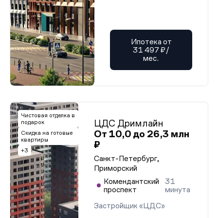
Ипотека от
31 497 ₽/
мес.
Чистовая отделка в
ЦДС Дримлайн
подарок
От 10,0 до 26,3 млн
Скидка на готовые
квартиры
₽
+3
Санкт-Петербург,
Приморский
Комендантский
31
проспект
минута
Застройщик «ЦДС»