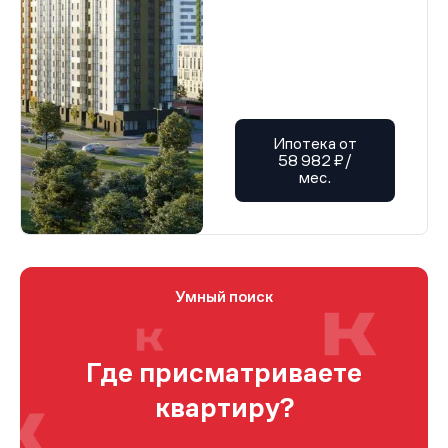
Ипотека от
58 982 ₽/
мес.
Умный поиск
Где присматриваете
квартиру?