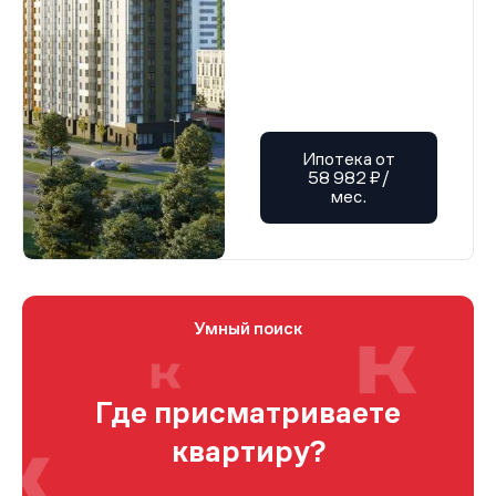
Ипотека от
58 982 ₽/
мес.
Умный поиск
Где присматриваете
квартиру?