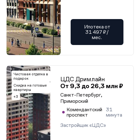
Ипотека от
31 497 ₽/
мес.
Чистовая отделка в
ЦДС Дримлайн
подарок
От 9,3 до 26,3 млн ₽
Скидка на готовые
квартиры
Санкт-Петербург,
+3
Приморский
Комендантский
31
проспект
минута
Застройщик «ЦДС»