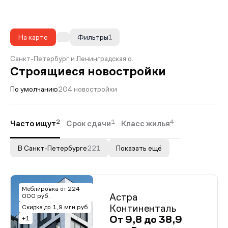
На карте
Фильтры
1
Санкт-Петербург и Ленинградская о.
Строящиеся новостройки
По умолчанию
204 новостройки
2
1
4
Часто ищут
Срок сдачи
Класс жилья
В Санкт-Петербурге
221
Показать ещё
Меблировка от 224
Астра
000 руб.
Континенталь
Скидка до 1,9 млн руб
От 9,8 до 38,9
+1