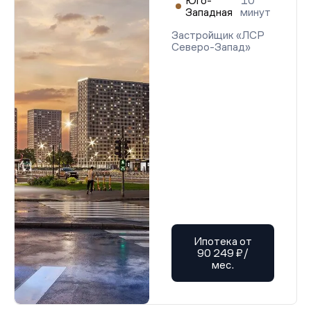
Юго-
10
Западная
минут
Застройщик «ЛСР
Северо-Запад»
Ипотека от
90 249 ₽/
мес.