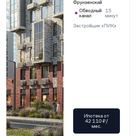
Фрунзенский
Обводный
15
канал
минут
Застройщик «ПИК»
Ипотека от
42 110 ₽/
мес.