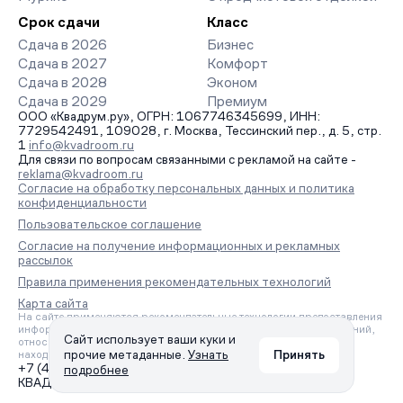
Срок сдачи
Класс
Сдача в 2026
Бизнес
Сдача в 2027
Комфорт
Сдача в 2028
Эконом
Сдача в 2029
Премиум
ООО «Квадрум.ру», ОГРН: 1067746345699, ИНН:
7729542491, 109028, г. Москва, Тессинский пер., д. 5, стр.
1
info@kvadroom.ru
Для связи по вопросам связанными с рекламой на сайте -
reklama@kvadroom.ru
Согласие на обработку персональных данных и политика
конфиденциальности
Пользовательское соглашение
Согласие на получение информационных и рекламных
рассылок
Правила применения рекомендательных технологий
Карта сайта
На сайте применяются рекомендательные технологии предоставления
информации на основе сбора, систематизации и анализа сведений,
Сайт использует ваши куки и
относящихся к предпочтениям пользователей сети «Интернет»,
прочие метаданные.
Узнать
Принять
находящихся на территории Российской Федерации.
+7 (495) 157-88-80
подробнее
КВАДРУМ © 2006 – 2026. Все права защищены.