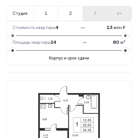
Студия
1
2
3
4+
Стоимость квартиры
4
—
13
млн ₽
Площадь квартиры
24
—
80
м²
Корпус и срок сдачи
Все корпуса
1
680 кв.
IV кв. 2028