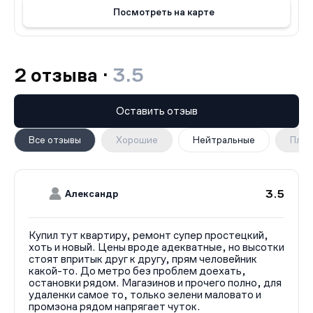
машино‑мест расположена за периметром дома, а на
Посмотреть на карте
придомовой территории предусмотрены два гостевых
места.
Посёлок Бугры получил статус города в 2024 году. Он
расположен на западе Всеволожского района вблизи
2 отзыва ·
3.5
КАД, граничит с Санкт‑Петербургом и Мурино.
Экологическая обстановка в районе оценивается
Оставить отзыв
неоднозначно из‑за близости КАД и промзоны
«Парнас», а также деятельности предприятия по
Все отзывы
Хорошие
Нейтральные
Плох
производству домокомплектов. Крупных зелёных зон в
непосредственной близости пока не предусмотрено.
Транспортная доступность комплекса достаточно
удобна: до КАД можно доехать за 10 минут на
3.5
Александр
автомобиле, до станции метро «Девяткино» — за 15
минут. В 20 минутах езды находятся станции метро
«Гражданский проспект» и «Проспект Просвещения». В
Купил тут квартиру, ремонт супер простецкий,
10 минутах ходьбы от новостройки расположены
хоть и новый. Цены вроде адекватные, но высотки
стоят впритык друг к другу, прям человейник
автобусные остановки.
какой-то. До метро без проблем доехать,
остановки рядом. Магазинов и прочего полно, для
удаленки самое то, только зелени маловато и
промзона рядом напрягает чуток.