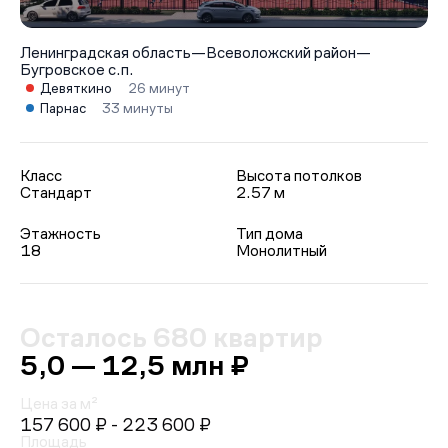
Ленинградская область
—
Всеволожский район
—
Бугровское с.п.
Девяткино
26 минут
Парнас
33 минуты
Класс
Высота потолков
Стандарт
2.57 м
Этажность
Тип дома
18
Монолитный
Осталось 680 квартир
5,0 — 12,5 млн ₽
Цена за м²
157 600 ₽
- 223 600 ₽
Площадь