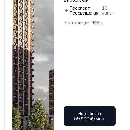
Выборгский
Проспект
16
Просвещения
минут
Застройщик «RBI»
Ипотека от
59 900 ₽/мес.