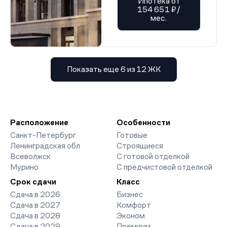
Ипотека от
154 651 ₽/
мес.
Показать еще 6 из 12 ЖК
Расположение
Особенности
Санкт-Петербург
Готовые
Ленинградская обл
Строящиеся
Всеволжск
С готовой отделкой
Мурино
С предчистовой отделкой
Срок сдачи
Класс
Сдача в 2026
Бизнес
Сдача в 2027
Комфорт
Сдача в 2028
Эконом
Сдача в 2029
Премиум