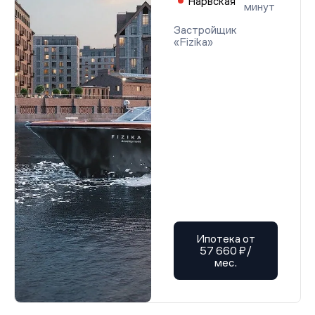
Нарвская
минут
Застройщик
«Fizika»
Ипотека от
57 660 ₽/
мес.