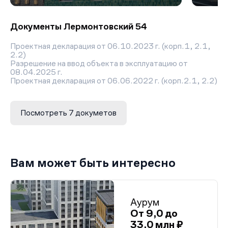
Документы Лермонтовский 54
Проектная декларация от 06.10.2023 г. (корп.1, 2.1,
2.2)
Разрешение на ввод объекта в эксплуатацию от
08.04.2025 г.
Проектная декларация от 06.06.2022 г. (корп.2.1, 2.2)
Проектная декларация от 26.07.2023 г. (корп.2.1, 2.2)
Проектная декларация от 22.02.2022 г. (корп.2.1, 2.2)
Разрешение на строительство (корп.2.1, 2.2)
Посмотреть 7 докуметов
Разрешение на строительство (корп.1)
Вам может быть интересно
Аурум
От 9,0 до
33,0 млн ₽