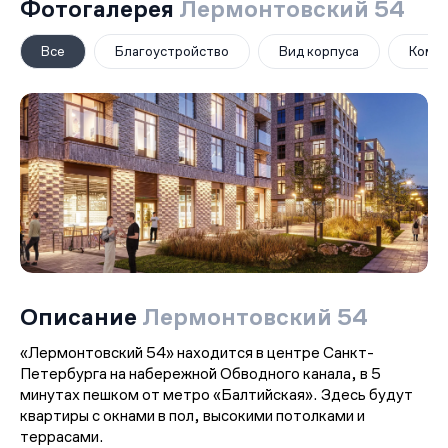
Фотогалерея
Лермонтовский 54
Все
Благоустройство
Вид корпуса
Комм
Описание
Лермонтовский 54
«Лермонтовский 54» находится в центре Санкт-
Петербурга на набережной Обводного канала, в 5
минутах пешком от метро «Балтийская». Здесь будут
квартиры с окнами в пол, высокими потолками и
террасами.