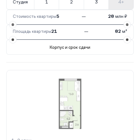
Студия
1
2
3
4+
Стоимость квартиры
5
—
28
млн ₽
Площадь квартиры
21
—
82
м²
Корпус и срок сдачи
Все корпуса
1
99 кв.
IV кв. 2026
3
178 кв.
III кв