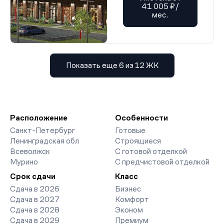
41 005 ₽/
мес.
Показать еще 6 из 12 ЖК
Расположение
Особенности
Санкт-Петербург
Готовые
Ленинградская обл
Строящиеся
Всеволжск
С готовой отделкой
Мурино
С предчистовой отделкой
Срок сдачи
Класс
Сдача в 2026
Бизнес
Сдача в 2027
Комфорт
Сдача в 2028
Эконом
Сдача в 2029
Премиум