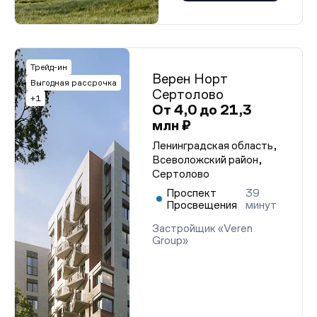
Трейд-ин
Верен Норт
Выгодная рассрочка
Сертолово
+1
От 4,0 до 21,3
млн ₽
Ленинградская область,
Всеволожский район,
Сертолово
Проспект
39
Просвещения
минут
Застройщик «Veren
Group»