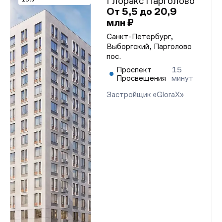
Глоракс Парголово
От 5,5 до 20,9
млн ₽
Санкт-Петербург,
Выборгский, Парголово
пос.
Проспект
15
Просвещения
минут
Застройщик «GloraX»