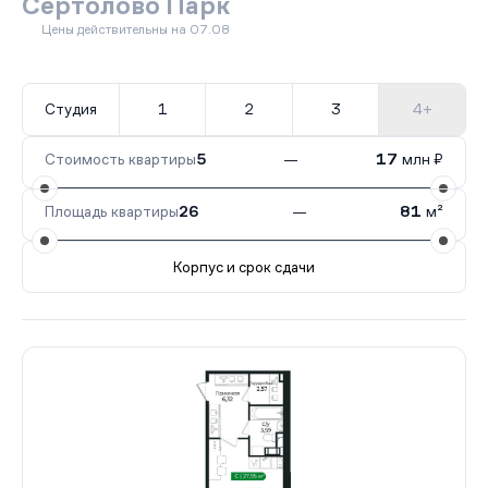
Сертолово Парк
Цены действительны на 07.08
Студия
1
2
3
4+
Стоимость квартиры
5
—
17
млн ₽
Площадь квартиры
26
—
81
м²
Корпус и срок сдачи
Все корпуса
4
269 кв.
II кв. 2027
3
73 кв.
Сдан