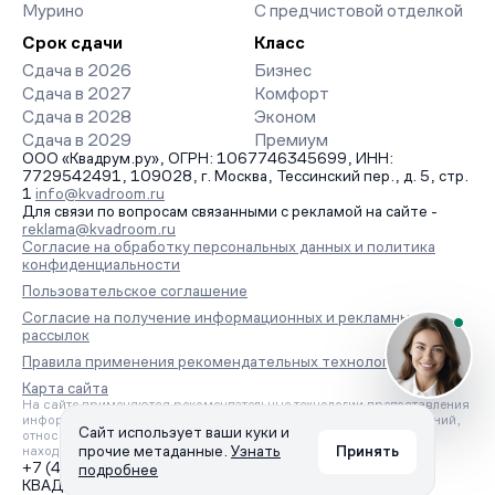
Мурино
С предчистовой отделкой
Срок сдачи
Класс
Сдача в 2026
Бизнес
Сдача в 2027
Комфорт
Сдача в 2028
Эконом
Сдача в 2029
Премиум
ООО «Квадрум.ру», ОГРН: 1067746345699, ИНН:
7729542491, 109028, г. Москва, Тессинский пер., д. 5, стр.
1
info@kvadroom.ru
Для связи по вопросам связанными с рекламой на сайте -
reklama@kvadroom.ru
Согласие на обработку персональных данных и политика
конфиденциальности
Пользовательское соглашение
Согласие на получение информационных и рекламных
рассылок
Правила применения рекомендательных технологий
Карта сайта
На сайте применяются рекомендательные технологии предоставления
информации на основе сбора, систематизации и анализа сведений,
Сайт использует ваши куки и
относящихся к предпочтениям пользователей сети «Интернет»,
прочие метаданные.
Узнать
Принять
находящихся на территории Российской Федерации.
+7 (495) 157-88-80
подробнее
КВАДРУМ © 2006 – 2026. Все права защищены.