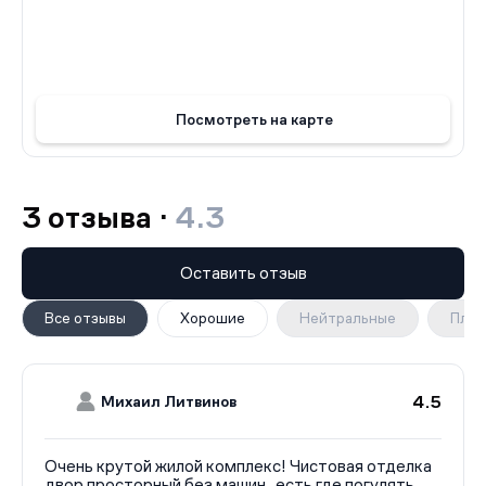
Посмотреть на карте
3 отзыва ·
4.3
Оставить отзыв
Все отзывы
Хорошие
Нейтральные
Плох
4.5
Михаил Литвинов
Очень крутой жилой комплекс! Чистовая отделка
двор просторный без машин, есть где погулять.