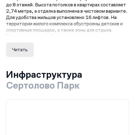
до 8 этажей. Высота потолков в квартирах составляет
2,74 метра, а отделка выполнена в чистовом варианте.
Для удобства жильцов установлено 16 лифтов. На
территории жилого комплекса обустроены детские и
спортивные площадки, а также зоны для отдыха.
Помимо жилых зданий, здесь расположены
супермаркет, рестораны и коммерческие объекты,
которые обеспечивают необходимую инфраструктуру.
Читать
Автомобильные парковочные места представлены
отдельной многоуровневой стоянкой и гостевыми
зонами. Территория комплекса огорожена, действует
Инфраструктура
пропускная система, что повышает уровень
безопасности. Такие решения делают «Сертолово
Сертолово Парк
Парк» современным и продуманным жилым
пространством.