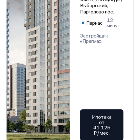
Выборгский,
Парголово пос.
12
Парнас
минут
Застройщик
«Прагма»
Ипотека
от
41 125
₽/мес.