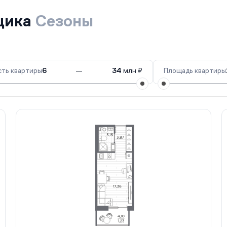
йщика
Сезоны
ть квартиры
6
—
34
млн ₽
Площадь квартиры
1 кв.
II кв. 2028
621
94 кв.
II кв. 2028
622
97 кв.
II кв