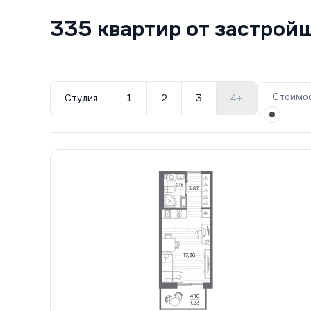
335 квартир от застро
Стоимос
Студия
1
2
3
4+
Все корпуса
611
73 кв.
II кв. 2028
631
7