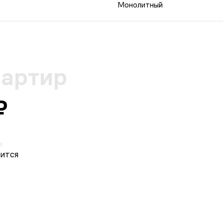
Монолитный
вартир
₽
а
ится