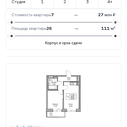
Студия
1
2
3
4+
Стоимость квартиры
7
—
27
млн ₽
Площадь квартиры
26
—
111
м²
Корпус и срок сдачи
Все корпуса
оч.7 к.9
6 кв.
IV кв. 2026
оч.7 к.8
1 