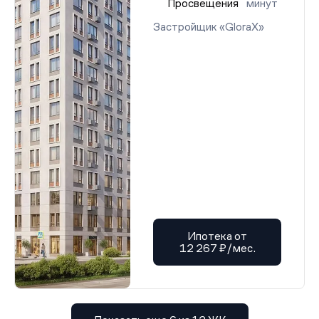
Просвещения
минут
Застройщик «GloraX»
Ипотека от
12 267 ₽/мес.