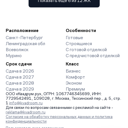
Показать еще 6 из 12 ЖК
Расположение
Особенности
Санкт-Петербург
Готовые
Ленинградская обл
Строящиеся
Всеволжск
С готовой отделкой
Мурино
С предчистовой отделкой
Срок сдачи
Класс
Сдача в 2026
Бизнес
Сдача в 2027
Комфорт
Сдача в 2028
Эконом
Сдача в 2029
Премиум
ООО «Квадрум.ру», ОГРН: 1067746345699, ИНН:
7729542491, 109028, г. Москва, Тессинский пер., д. 5, стр.
1
info@kvadroom.ru
Для связи по вопросам связанными с рекламой на сайте -
reklama@kvadroom.ru
Согласие на обработку персональных данных и политика
конфиденциальности