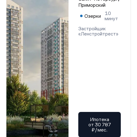
Приморский
10
Озерки
минут
Застройщик
«Ленстройтрест»
Ипотека
от 30 787
₽/мес.