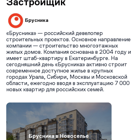
Застройщик
быстро добраться до ключевых точек города. До
станции метро «Приморская» — около 4 км, что
занимает примерно 15–20 минут на общественном
Брусника
транспорте. Остановка «проспект Крузенштерна»
находится в трёх минутах ходьбы. Дорога до центра
«Брусника» — российский девелопер
города (Невский проспект) занимает около 25 минут,
строительных проектов. Основное направление
до аэропорта Пулково — 30–35 минут. Автомобилисты
компании — строительство многоэтажных
могут воспользоваться улицей Кораблестроителей,
жилых домов. Компания основана в 2004 году и
проспектами Васильевского острова и Западным
имеет штаб-квартиру в Екатеринбурге. На
скоростным диаметром (ЗСД).
сегодняшний день «Брусника» активно строит
современное доступное жилье в крупных
городах Урала, Сибири, Москвы и Московской
области, ежегодно вводя в эксплуатацию 7 000
новых квартир для российских семей.
Брусника в Новоселье