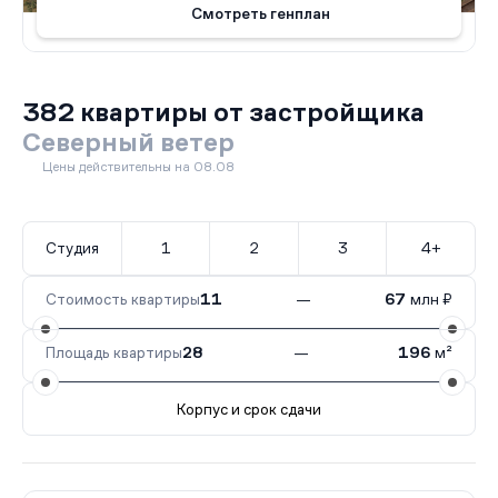
Смотреть генплан
382 квартиры от застройщика
Северный ветер
Цены действительны на 08.08
Студия
1
2
3
4+
Стоимость квартиры
11
—
67
млн ₽
Площадь квартиры
28
—
196
м²
Корпус и срок сдачи
Все корпуса
3-1
88 кв.
II кв. 2028
3-2
45 кв.
II к