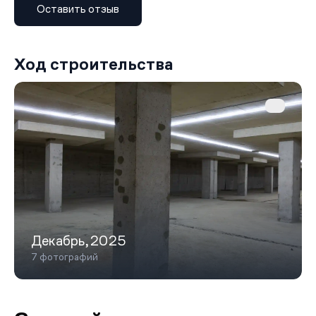
Оставить отзыв
помещениями для мастер‑классов, а также летний
кинотеатр с лекторием.
Инфраструктура квартала рассчитана на комфортную
повседневную жизнь. Внутри комплекса появятся
Ход строительства
магазины, кафе, рестораны, спа‑центры, медицинские и
образовательные учреждения. Для детей построят
школу на 275 учеников и детский сад на 75 мест. Для
автовладельцев предусмотрен подземный паркинг на
380 машиномест с зарядками для электромобилей и
станция подкачки шин, а также гостевой паркинг на 23
места.
Благоустройство территории выполнено по принципу
многоуровневого озеленения. Закрытые дворы на
стилобатах обеспечивают приватность и безопасность,
исключая транзитное движение. Пространства
зонированы: есть спортивные площадки, детские
Декабрь,2025
игровые зоны, лаунж‑зоны с лежаками и кустарниками.
7 фотографий
На крыше одного из корпусов обустроят зелёный
сад‑террасу, а у главного входа проложат пешеходный
бульвар с цветочными деревьями.
Транспортная доступность комплекса позволяет