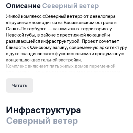
Описание
Северный ветер
Жилой комплекс «Северный ветер» от девелопера
«Брусника» возводится на Васильевском острове в
Санкт‑Петербурге — на намывных территориях у
Невской губы, в районе с престижной локацией и
развивающейся инфраструктурой. Проект сочетает
близость к Финскому заливу, современную архитектуру
в духе скандинавского функционализма и продуманную
концепцию квартальной застройки.
Комплекс включает пять жилых домов переменной
этажности — от 8 до 16 этажей. Здания представлены
разными форматами: среднеэтажные секции, высотные
башни‑доминанты, урбан‑виллы и таунхаусы.
Читать
Архитектурный облик подчёркивают ритмичные окна,
балконы и террасы, натуральные текстуры фасадов из
пористого керамогранита и цветного бетона, а также
Инфраструктура
светлые оттенки, гармонично сочетающиеся с морским
пейзажем.
Северный ветер
В комплексе представлено свыше 65 вариантов
планировок — от компактных студий до трёхэтажных