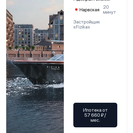
20
Нарвская
минут
Застройщик
«Fizika»
Ипотека от
57 660 ₽/
мес.