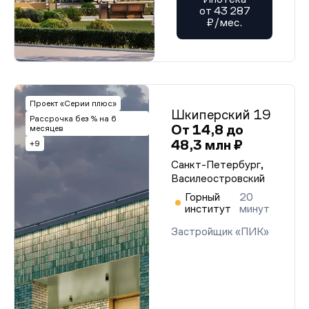
от 43 287
₽/мес.
Проект «Серии плюс»
Шкиперский 19
Рассрочка без % на 6
От 14,8 до
месяцев
48,3 млн ₽
+9
Санкт-Петербург,
Василеостровский
Горный
20
институт
минут
Застройщик «ПИК»