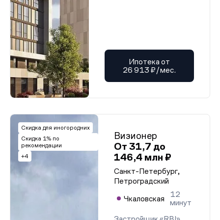
Ипотека от
26 913 ₽/мес.
Скидка для иногородних
Визионер
Скидка 1% по
От 31,7 до
рекомендации
146,4 млн ₽
+4
Санкт-Петербург,
Петроградский
12
Чкаловская
минут
Застройщик «RBI»