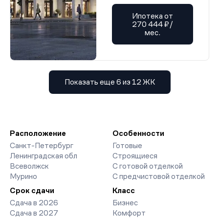
Ипотека от
270 444 ₽/
мес.
Показать еще 6 из 12 ЖК
Расположение
Особенности
Санкт-Петербург
Готовые
Ленинградская обл
Строящиеся
Всеволжск
С готовой отделкой
Мурино
С предчистовой отделкой
Срок сдачи
Класс
Сдача в 2026
Бизнес
Сдача в 2027
Комфорт