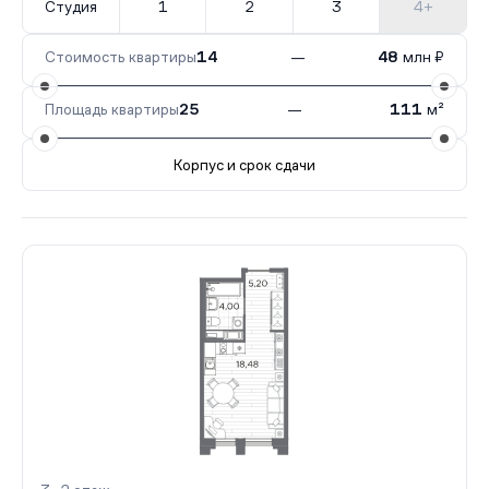
Студия
1
2
3
4+
Стоимость квартиры
14
—
48
млн ₽
Площадь квартиры
25
—
111
м²
Корпус и срок сдачи
Все корпуса
3
90 кв.
III кв. 2028
2
38 кв.
III кв. 