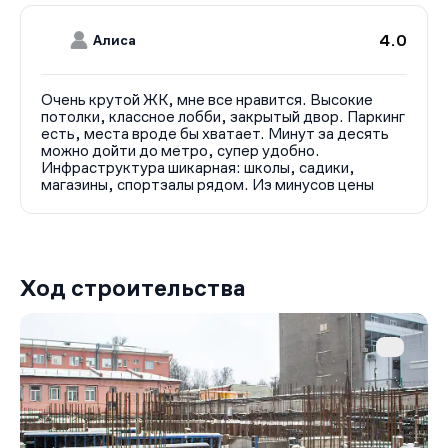
видеонаблюдением, IP-домофоном с возможностью
дистанционного управления доступом через смартфон
4.0
Алиса
или планшет. Также предусмотрено приложение для
жителей PSK Home для управления домашними
функциями.
Очень крутой ЖК, мне все нравится. Высокие
потолки, классное лобби, закрытый двор. Паркинг
До станции метро «Горный институт» можно дойти
есть, места вроде бы хватает. Минут за десять
пешком примерно за 10 минут. До выезда на ЗСД —
можно дойти до метро, супер удобно.
около 10 минут на автомобиле, до Невского проспекта
Инфраструктура шикарная: школы, садики,
— 15 минут, до аэропорта и Московского вокзала —
магазины, спортзалы рядом. Из минусов цены
примерно 30 минут.
В шаговой доступности находятся сад
«Василеостровец», ДК имени Кирова, музей «Эрарта»,
торговые центры, клиники, спортклубы и фитнес-
Ход строительства
центры, кафе и рестораны. В 5 минутах ходьбы —
школа и детский сад. В радиусе 1–2 км расположены
учебные заведения, спортивные объекты.